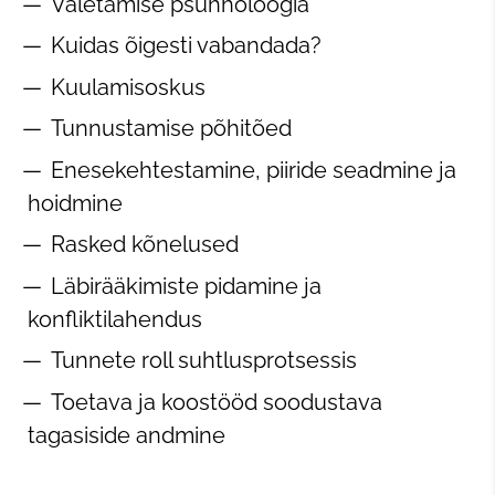
Valetamise psühholoogia
Kuidas õigesti vabandada?
Kuulamisoskus
Tunnustamise põhitõed
Enesekehtestamine, piiride seadmine ja
hoidmine
Rasked kõnelused
Läbirääkimiste pidamine ja
konfliktilahendus
Tunnete roll suhtlusprotsessis
Toetava ja koostööd soodustava
tagasiside andmine