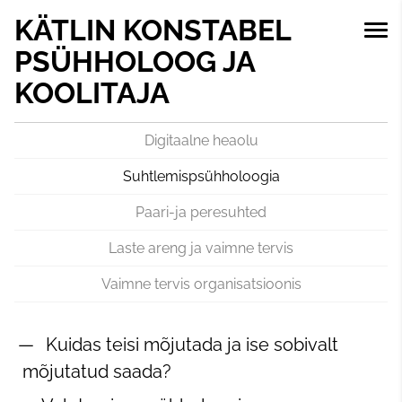
KÄTLIN KONSTABEL
PSÜHHOLOOG JA
KOOLITAJA
Digitaalne heaolu
Suhtlemispsühholoogia
Paari-ja peresuhted
Laste areng ja vaimne tervis
Vaimne tervis organisatsioonis
Kuidas teisi mõjutada ja ise sobivalt
mõjutatud saada?