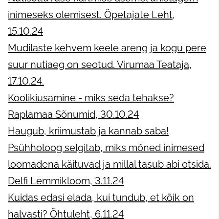
inimeseks olemisest. Õpetajate Leht,
15.10.24
Mudilaste kehvem keele areng ja kogu pere
suur nutiaeg on seotud. Virumaa Teataja,
17.10.24.
Koolikiusamine - miks seda tehakse?
Raplamaa Sõnumid, 30.10.24
Haugub, kriimustab ja kannab saba!
Psühholoog selgitab, miks mõned inimesed
loomadena käituvad ja millal tasub abi otsida.
Delfi Lemmikloom, 3.11.24
Kuidas edasi elada, kui tundub, et kõik on
halvasti? Õhtuleht, 6.11.24