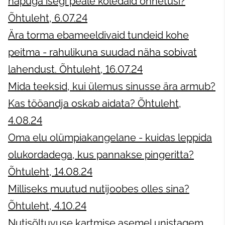
näpuga isegi peale koledaid õnnetusi?
Õhtuleht, 6.07.24
Ära torma ebameeldivaid tundeid kohe
peitma - rahulikuna suudad näha sobivat
lahendust. Õhtuleht, 16.07.24
Mida teeksid, kui ülemus sinusse ära armub?
Kas tööandja oskab aidata? Õhtuleht,
4.08.24
Oma elu olümpiakangelane - kuidas leppida
olukordadega, kus pannakse pingeritta?
Õhtuleht, 14.08.24
Milliseks muutud nutijoobes olles sina?
Õhtuleht, 4.10.24
Nutisõltuvuse kartmise asemel unistagem