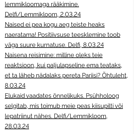
lemmikloomaga rääkimine.
Delfi/Lemmikloom, 2.03.24
Naised ei pea kogu aeg teiste heaks
naeratama! Positiivsuse teesklemine toob
väga suure kurnatuse. Delfi, 8.03.24
Naisena reisimine: milline oleks teie
reaktsioon, kui paljulapseline ema teataks,
et ta läheb nädalaks pereta Pariisi? Õhtuleht,
8.03.24
Elukaid vaadates õnnelikuks. Psühholoog
selgitab, mis toimub meie peas kiisupilti või
lepatriinut nähes. Delfi/Lemmikloom,
28.03.24