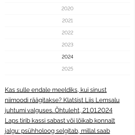
2020
2021
2022
2023
2024
2025
Kas sulle endale meeldiks, kui sinust
niimoodi räägitakse? Klatšist Liis Lemsalu
juhtumi valguses. Õhtuleht, 21.01.2024
Laps tirib kassi sabast või lõikab konnalt
jalgu: psühholoog selgitab, millal saab