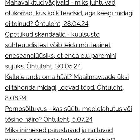
Mahavaikitud vägivald - miks juhtuvad
olukorrad, kus kõik teadsid, aga keegi midagi
ei teinud? Õhtuleht, 28.04.24
Õpetlikud skandaalid - kuulsuste
suhteuudistest võib leida mõtteainet
eneseanalüüsiks, et enda elu paremini
sujuks. Õhtuleht, 30.05.24
Kellele anda oma hääl? Maailmavaade üksi
ei tähenda midagi, loevad teod. Õhtuleht,
8.06.24
Pornosõltuvus - kas süütu meelelahutus või
tõsine häire? Õhtuleht, 5.07.24
Miks inimesed parastavad ja näitavad